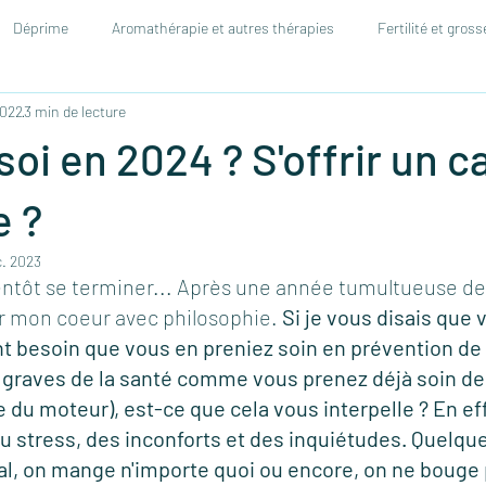
Déprime
Aromathérapie et autres thérapies
Fertilité et gros
2022
3 min de lecture
naturopathiques
soi en 2024 ? S'offrir un 
 ?
c. 2023
ntôt se terminer... Après une année tumultueuse de m
r mon coeur avec philosophie. 
Si je vous disais que 
nt besoin que vous en preniez soin en prévention de 
 graves de la santé comme vous prenez déjà soin de 
le du moteur), est-ce que cela vous interpelle ? En effe
 stress, des inconforts et des inquiétudes. Quelque
mal, on mange n'importe quoi ou encore, on ne bouge 