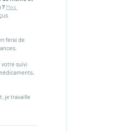
 ? 
Mes 
çus 
n ferai de 
cances. 
votre suivi 
 médicaments, 
 je travaille 