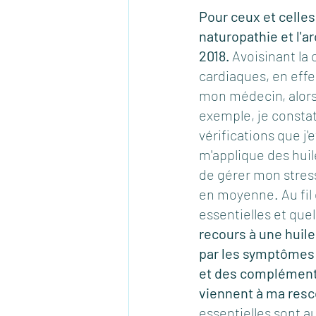
Pour ceux et celles
naturopathie et l'a
2018.
 Avoisinant la
cardiaques, en effe
mon médecin, alors 
exemple, je consta
vérifications que j'
m'applique des huil
de gérer mon stress
en moyenne. Au fil 
essentielles et que
recours à une huile
par les symptômes d
et des compléments
viennent à ma res
essentielles sont a