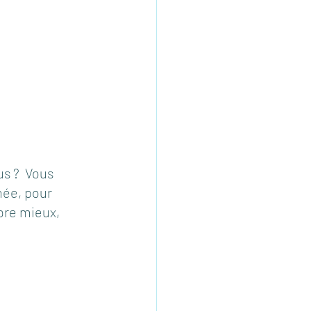
s ?  Vous 
née, pour 
ore mieux, 