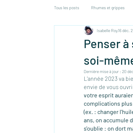
Tous les posts
Rhumes et grippes
Isabelle Roy
16 déc. 
Système endocrinien
Conseils 
Penser à 
soi-même
Dernière mise à jour :
20 dé
L'année 2023 va bie
envie de vous ouvri
votre esprit auraie
complications plus
(ex. : changer l'hui
ans, on accumule du
s'oublie : on dort 