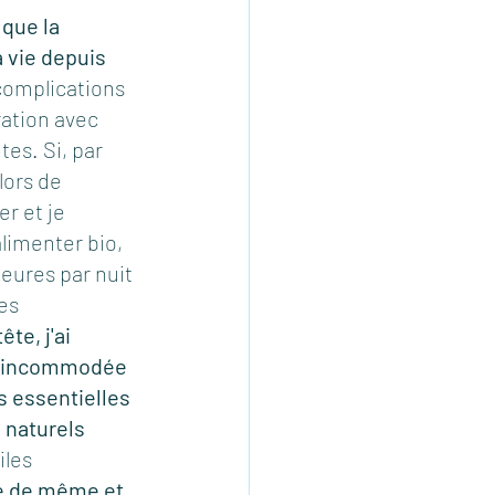
que la 
 vie depuis 
complications 
ation avec 
es. Si, par 
ors de 
r et je 
limenter bio, 
eures par nuit 
es 
te, j'ai 
is incommodée 
s essentielles 
 naturels 
iles 
re de même et 