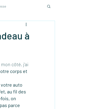
sesse
cadeau à
on côté, j'ai 
votre corps et 
votre auto 
t, au fil des 
fois, on 
pas parce 