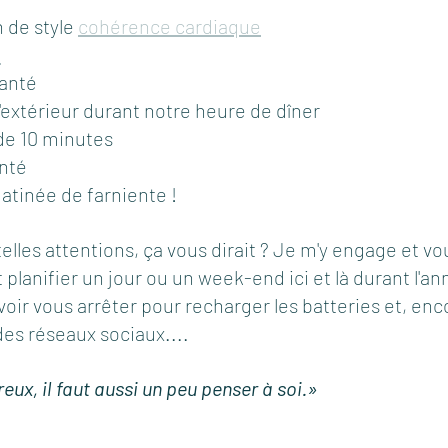
 de style 
cohérence cardiaque
o
santé
l'extérieur durant notre heure de dîner
 de 10 minutes 
nté 
tinée de farniente ! 
lles attentions, ça vous dirait ? Je m'y engage et vou
planifier un jour ou un week-end ici et là durant l'an
voir vous arrêter pour recharger les batteries et, enc
s réseaux sociaux....  
reux
, il 
faut
aussi
 un peu 
penser
 à soi.»