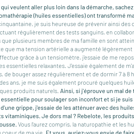
 qui veulent aller plus loin dans la démarche, sachez 
romathérapie (huiles essentielles) ont transformé ma
 cinquantaine, je suis heureuse de prévenir ainsi des 
ctuant régulièrement des tests sanguins, en collabor
que plusieurs membres de ma famille en sont atteint
te que ma tension artérielle a augmenté légèrement l
effectue grâce à un tensiomètre, j'essaie de me repose
es essentielles relaxantes. J'essaie également de m'a
, de bouger assez régulièrement et de dormir 7 à 8 h
des ans, je me suis également procuré quelques huil
lques produits naturels. 
Ainsi, si j'éprouve un mal de tê
 essentielle pour soulager son inconfort et si je su
'une grippe, j'essaie de les atténuer avec des huile
 vitaminiques. Je dors mal ? Rebelote, les produits
cousse.
 Vous l'aurez compris, la naturopathie et les hu
u coeur de ma vie. 
Et vous, auriez-vous envie de fai