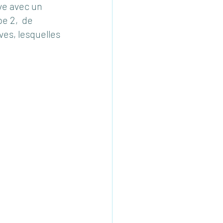
ve avec un 
e 2,  de 
es, lesquelles 