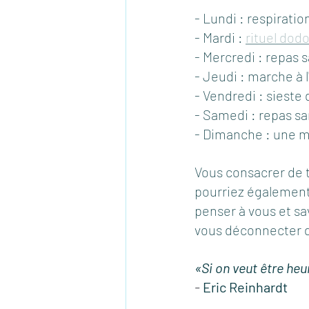
- Lundi : respiration
- Mardi : 
rituel dod
- Mercredi : repas 
- Jeudi : marche à 
- Vendredi : sieste
- Samedi : repas sa
- Dimanche : une ma
Vous consacrer de te
pourriez également 
penser à vous et sa
vous déconnecter de
«Si on 
veut
être
heu
-
Eric Reinhardt