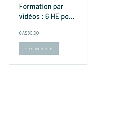
Formation par
vidéos : 6 HE pour
la famille
CA$80.00
En savoir plus
Veuillez me joindre par courriel
ou sur les
réseaux sociaux pour une séance découverte
gratuite :