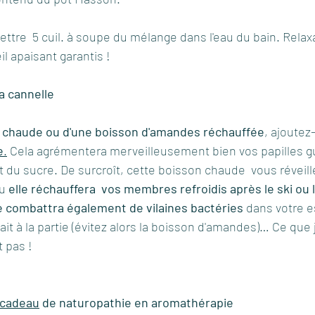
ettre  5 cuil. à soupe du mélange dans l'eau du bain. Relax
 apaisant garantis !
a cannelle
u chaude ou d'une boisson d'amandes réchauffée
, ajoutez-
e
.
 Cela agrémentera merveilleusement bien vos papilles gu
 du sucre. De surcroît, cette boisson chaude  vous réveill
u 
elle réchauffera  vos membres refroidis après le ski ou 
le combattra également de vilaines bactéries
 dans votre e
itait à la partie (évitez alors la boisson d'amandes)… Ce que
 pas !
t cadeau
 de naturopathie en aromathérapie