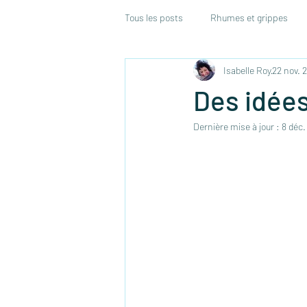
Tous les posts
Rhumes et grippes
Isabelle Roy
22 nov. 
Système endocrinien
Conseils 
Des idées
Dernière mise à jour :
8 déc.