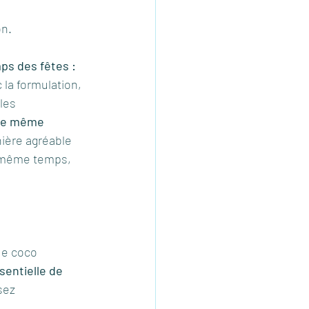
on.
mps des fêtes :
 la formulation, 
les 
une même 
nière agréable 
n même temps, 
 de coco 
sentielle de 
sez 