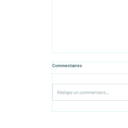
Commentaires
Rédigez un commentaire...
Mieux dormir naturellement :
5 habitudes alimentaires qui
soutiennent le sommeil