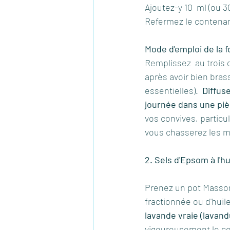
Ajoutez-y 10  ml (ou 3
Refermez le contenan
Mode d'emploi de la f
Remplissez  au trois q
après avoir bien bras
essentielles).  
Diffus
journée dans une piè
vos convives, particu
vous chasserez les ma
2. Sels d'Epsom à l'hu
Prenez un pot Masson
fractionnée ou d'huil
lavande vraie (lavandu
vigoureusement le c