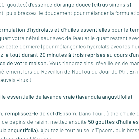
00  gouttes) 
d'essence d'orange douce (citrus sinensis)
t, puis brassez-le doucement pour mélanger la formulati
ormulation d'hydrolats et d'huiles essentielles pour le te
uart votre nébuliseur avec de l'eau et le quart restant avec
sé cette dernière (pour mélanger les hydrolats avec les hui
ez le tout durant 20 minutes à trois reprises au cours d'
ce de votre maison.
 Vous tiendrez ainsi réveillé.es de ma
lièrement lors du Réveillon de Noël ou du Jour de l'An. E
uvais virus !
ile essentielle de lavande vraie (lavandula angustifolia)
, 
remplissez-le de 
sel d'Epsom
. Dans 1 cuil. à thé d'huile
e de pépins de raisin, mettez ensuite 
50 gouttes d'huile es
la angustifolia).
 Ajoutez le tout au sel d'Epsom, puis bras
ontenu du pot Masson. 