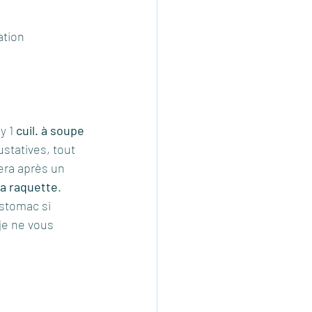
ation 
y 1
 cuil. à soupe 
statives, tout 
era après un 
la raquette
. 
stomac si 
 je ne vous 