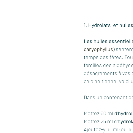
1. Hydrolats  et huil
Les huiles essentiel
caryophyllus
) 
sentent
temps des fêtes. Tout
familles des aldéhyd
désagréments à vos c
cela ne tienne, voici 
Dans un contenant de
Mettez 50 ml d'
hydrol
Mettez 25 ml d'
hydrol
Ajoutez-y  5  ml (ou 15