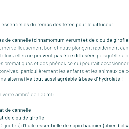
es essentielles du temps des fêtes pour le diffuseur
les de cannelle (cinnamomum verum) et de clou de girofle
 merveilleusement bon et nous plongent rapidement dans 
efois, elles 
ne peuvent pas être diffusées 
puisqu'elles fo
es aromatiques et des phénol, ce qui pourrait occasionner
onvives, particulièrement les enfants et les animaux de c
une 
alternative tout aussi agréable à base d' 
hydrolats
 !
 verre ambré de 100 ml :
at de cannelle
at de clou de girofle
0 goutes) d'
huile essentielle de sapin baumier (abies bal