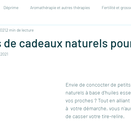
Déprime
Aromathérapie et autres thérapies
Fertilité et gros
2021
2 min de lecture
naturopathiques
 de cadeaux naturels pou
 2021
Envie de concocter de petits
naturels à base d'huiles esse
vos proches ? Tout en alliant 
à  votre démarche, vous n'au
de casser votre tire-relire.