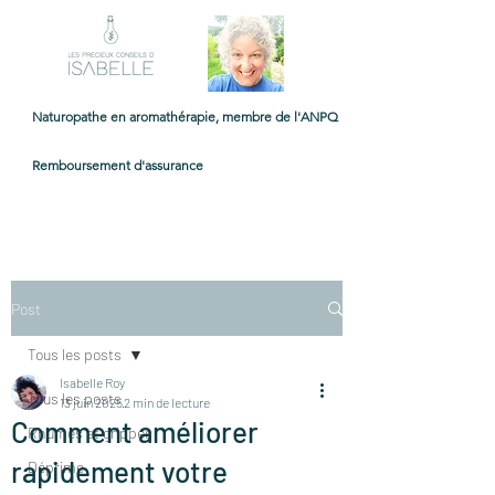
Naturopathe en aromathérapie, membre de l'ANPQ
Remboursement d'assurance
Post
Tous les posts
Isabelle Roy
Tous les posts
13 juin 2025
2 min de lecture
Comment améliorer
Rhumes et grippes
rapidement votre
Déprime