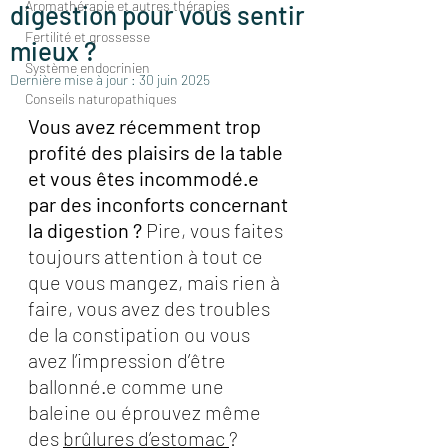
Aromathérapie et autres thérapies
digestion pour vous sentir
Fertilité et grossesse
mieux ?
Système endocrinien
Dernière mise à jour :
30 juin 2025
Conseils naturopathiques
Vous avez récemment trop 
profité des plaisirs de la table 
et vous êtes incommodé.e 
par des inconforts concernant 
la digestion ?
 Pire, vous faites 
toujours attention à tout ce 
que vous mangez, mais rien à 
faire, vous avez des troubles 
de la constipation ou vous 
avez l’impression d’être 
ballonné.e comme une 
baleine ou éprouvez même 
des 
brûlures d’estomac 
? 